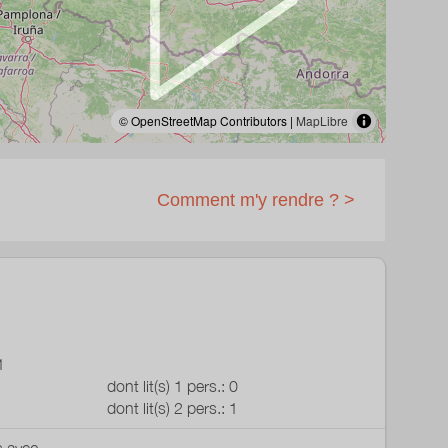
© OpenStreetMap Contributors |
MapLibre
Comment m'y rendre ? >
1
dont lit(s) 1 pers.: 0
dont lit(s) 2 pers.: 1