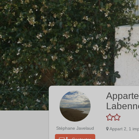
Apparte
Labenn
Stéphane Javelaud
Appart 2, 1 i