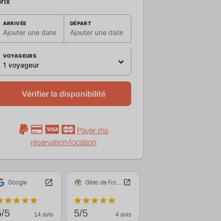
rix
ARRIVÉE
DÉPART
Ajouter une date
Ajouter une date
VOYAGEURS
1 voyageur
Vérifier la disponibilité
Payer ma
réservation/location
Google
Gîtes de France
5/5
5/5
14 avis
4 avis