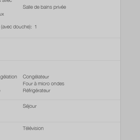
s avec
Salle de bains privée
ux
u (avec douche):
1
gélation
Congélateur
Four à micro ondes
e
Réfrigérateur
Séjour
Télévision