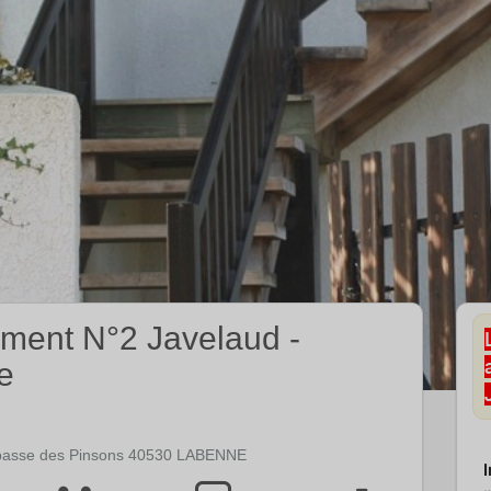
ment N°2 Javelaud -
e
mpasse des Pinsons 40530 LABENNE
I