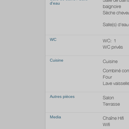
Salle de bain
d'eau
baignoire
Sèche cheve
Salle(s) d'ea
WC
WC:
1
WC privés
Cuisine
Cuisine
Combiné con
Four
Lave vaissell
Autres pièces
Salon
Terrasse
Media
Chaîne Hifi
Wifi