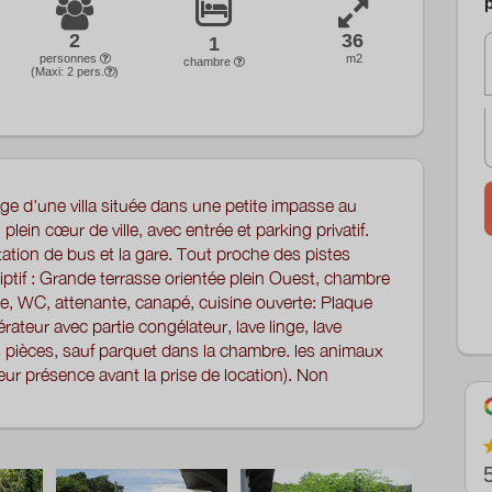
p
2
36
1
personnes
m2
chambre
(Maxi:
2
pers.
)
e d'une villa située dans une petite impasse au
plein cœur de ville, avec entrée et parking privatif.
ation de bus et la gare. Tout proche des pistes
iptif : Grande terrasse orientée plein Ouest, chambre
he, WC, attenante, canapé, cuisine ouverte: Plaque
rateur avec partie congélateur, lave linge, lave
les pièces, sauf parquet dans la chambre. les animaux
eur présence avant la prise de location). Non